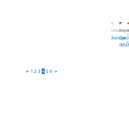
Unkategori
Bests
E
Xeloda
Cyto
(Mis
←
1
2
3
4
5
6
→