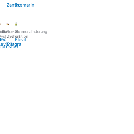
Zantac
Premarin
siert
eller
rektile
Erektile
Schmerzlinderung
Dysfunktion
Dysfunktion
tec
Elavil
Levitra
Silagra
oprostol)