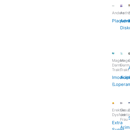
Andere
Asth
Plaqueni
Adva
Disk
Magen-
Mage
Darm-
Darm
Trakt
Trakt
Imodium
Acip
(Loperam
Erektile
Gesun
Dysfunkti
der
Frau
Extra
Arim
Super