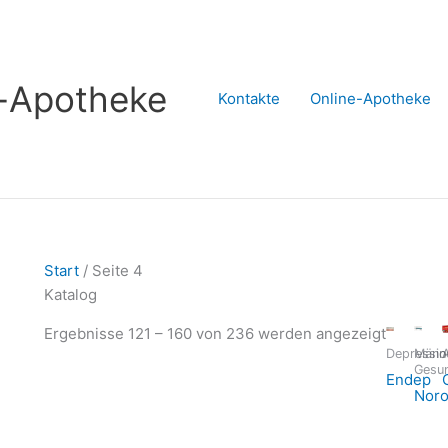
s-Apotheke
Kontakte
Online-Apotheke
Start
/ Seite 4
Katalog
Nach
Ergebnisse 121 – 160 von 236 werden angezeigt
Depressio
Männ
A
Aktualitä
Gesun
Endep
sortiert
Noro