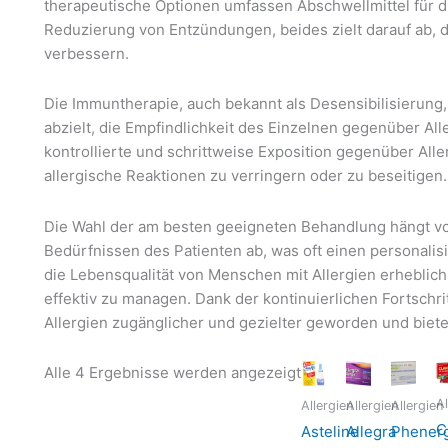
therapeutische Optionen umfassen Abschwellmittel für d
Reduzierung von Entzündungen, beides zielt darauf ab,
verbessern.
Die Immuntherapie, auch bekannt als Desensibilisierung, s
abzielt, die Empfindlichkeit des Einzelnen gegenüber A
kontrollierte und schrittweise Exposition gegenüber All
allergische Reaktionen zu verringern oder zu beseitigen.
Die Wahl der am besten geeigneten Behandlung hängt vo
Bedürfnissen des Patienten ab, was oft einen personali
die Lebensqualität von Menschen mit Allergien erheblic
effektiv zu managen. Dank der kontinuierlichen Fortschrit
Allergien zugänglicher und gezielter geworden und biete
Nach
Alle 4 Ergebnisse werden angezeigt
Aktualität
Al
Allergien
Allergien
Allergien
sortiert
C
Asteline
Allegra
Phener