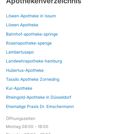
Apothekenverzeichnis
t
d
k
o
e
u
t
d
k
Löwen-Apotheke in Issum
u
t
k
Löwen Apotheke
e
t
Bahnhof-apotheke-springe
e
Rosenapotheke-spenge
Lambertusapo
Landwehrapotheke-hamburg
Hubertus-Apotheke
Tassilo Apotheke Zorneding
Kur-Apotheke
Rheingold-Apotheke in Düsseldorf
Ehemalige Praxis Dr. Emschermann
Öffnungszeiten
Montag 08:00 - 18:00