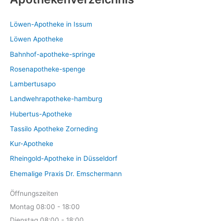
t
d
k
o
e
u
t
d
k
Löwen-Apotheke in Issum
u
t
k
Löwen Apotheke
e
t
Bahnhof-apotheke-springe
e
Rosenapotheke-spenge
Lambertusapo
Landwehrapotheke-hamburg
Hubertus-Apotheke
Tassilo Apotheke Zorneding
Kur-Apotheke
Rheingold-Apotheke in Düsseldorf
Ehemalige Praxis Dr. Emschermann
Öffnungszeiten
Montag 08:00 - 18:00
Dienstag 08:00 - 18:00