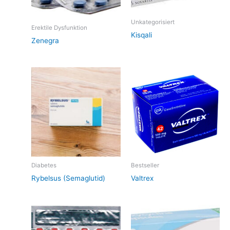
Unkategorisiert
Erektile Dysfunktion
Kisqali
Zenegra
Diabetes
Bestseller
Rybelsus (Semaglutid)
Valtrex