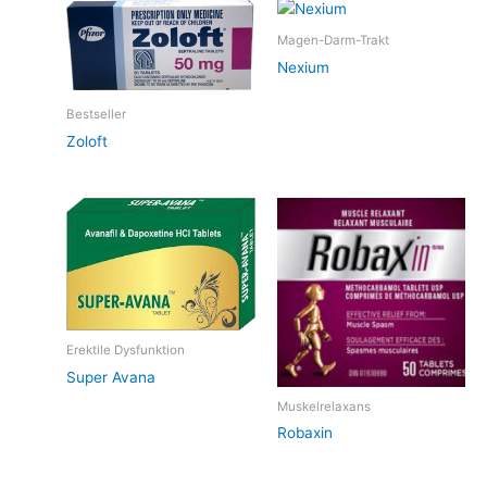
Magen-Darm-Trakt
Nexium
Bestseller
Zoloft
Erektile Dysfunktion
Super Avana
Muskelrelaxans
Robaxin