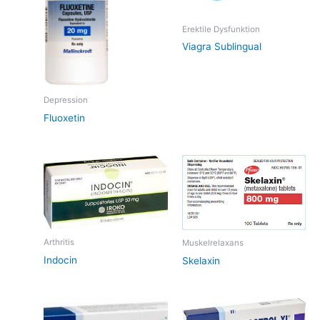
Erektile Dysfunktion
Viagra Sublingual
Depression
Fluoxetin
Arthritis
Muskelrelaxans
Indocin
Skelaxin