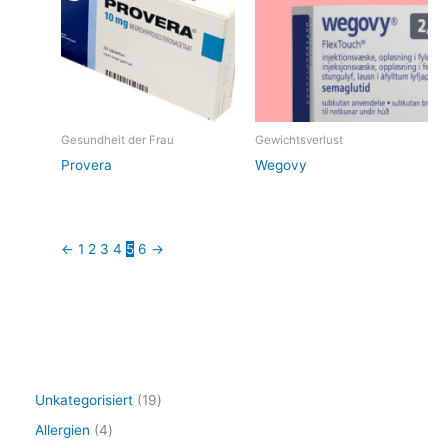
Gesundheit der Frau
Gewichtsverlust
Provera
Wegovy
←
1
2
3
4
5
6
→
1
Unkategorisiert
19
9
4
Allergien
4
P