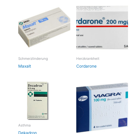
Schmerzlinderung
Herzkrankheit
Maxalt
Cordarone
Asthma
Dekadron