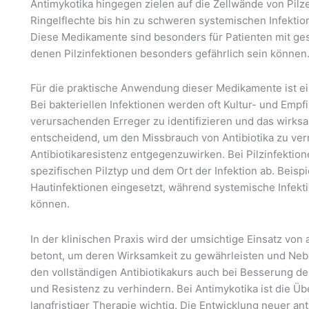
Antimykotika hingegen zielen auf die Zellwände von Pil
Ringelflechte bis hin zu schweren systemischen Infektio
Diese Medikamente sind besonders für Patienten mit 
denen Pilzinfektionen besonders gefährlich sein können
Für die praktische Anwendung dieser Medikamente ist ei
Bei bakteriellen Infektionen werden oft Kultur- und Empf
verursachenden Erreger zu identifizieren und das wirksa
entscheidend, um den Missbrauch von Antibiotika zu v
Antibiotikaresistenz entgegenzuwirken. Bei Pilzinfekti
spezifischen Pilztyp und dem Ort der Infektion ab. Beisp
Hautinfektionen eingesetzt, während systemische Infekt
können.
In der klinischen Praxis wird der umsichtige Einsatz vo
betont, um deren Wirksamkeit zu gewährleisten und Neb
den vollständigen Antibiotikakurs auch bei Besserung 
und Resistenz zu verhindern. Bei Antimykotika ist die
langfristiger Therapie wichtig. Die Entwicklung neuer a