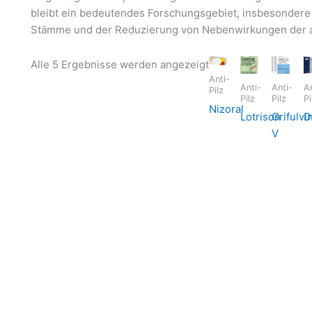
bleibt ein bedeutendes Forschungsgebiet, insbesondere
Stämme und der Reduzierung von Nebenwirkungen der a
Nach
Alle 5 Ergebnisse werden angezeigt
Aktualität
Anti-
Anti-
Anti-
An
Pilz
sortiert
Pilz
Pilz
Pi
Nizoral
Lotrison
Grifulvi
D
V