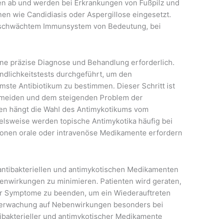
zen ab und werden bei Erkrankungen von Fußpilz und
nen wie Candidiasis oder Aspergillose eingesetzt.
geschwächtem Immunsystem von Bedeutung, bei
.
ne präzise Diagnose und Behandlung erforderlich.
indlichkeitstests durchgeführt, um den
mste Antibiotikum zu bestimmen. Dieser Schritt ist
ermeiden und dem steigenden Problem der
onen hängt die Wahl des Antimykotikums vom
ielsweise werden topische Antimykotika häufig bei
ionen orale oder intravenöse Medikamente erfordern
n antibakteriellen und antimykotischen Medikamenten
enwirkungen zu minimieren. Patienten wird geraten,
der Symptome zu beenden, um ein Wiederauftreten
 Überwachung auf Nebenwirkungen besonders bei
ntibakterieller und antimykotischer Medikamente