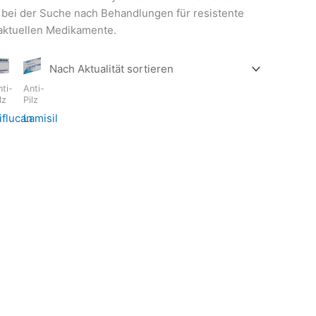
 bei der Suche nach Behandlungen für resistente
ktuellen Medikamente.
ti-
Anti-
lz
Pilz
n
iflucan
Lamisil