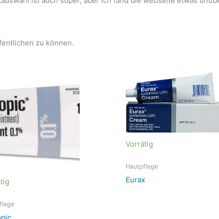
tauswahl ist auch super, aber ich fand die webseite etwas unübe
fentlichen zu können.
Vorrätig
Hautpflege
Eurax
tig
flege
opic