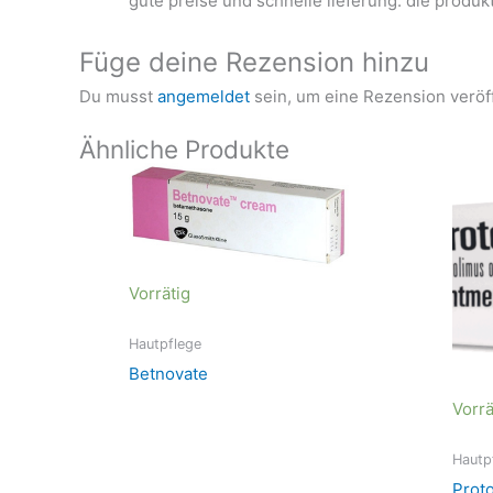
gute preise und schnelle lieferung. die produk
Füge deine Rezension hinzu
Du musst
angemeldet
sein, um eine Rezension veröf
Ähnliche Produkte
Vorrätig
Hautpflege
Betnovate
Vorrä
Hautp
Prot