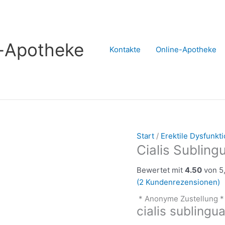
s-Apotheke
Kontakte
Online-Apotheke
Start
/
Erektile Dysfunkt
Cialis Subling
Bewertet mit
4.50
von 5,
(
2
Kundenrezensionen)
* Anonyme Zustellung *
cialis sublingua