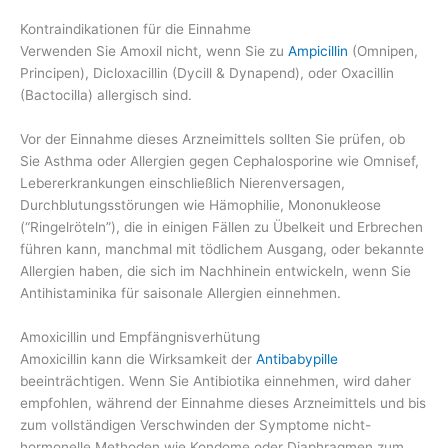
Kontraindikationen für die Einnahme
Verwenden Sie Amoxil nicht, wenn Sie zu
Ampicillin
(Omnipen,
Principen), Dicloxacillin (Dycill & Dynapend), oder Oxacillin
(Bactocilla) allergisch sind.
Vor der Einnahme dieses Arzneimittels sollten Sie prüfen, ob
Sie Asthma oder Allergien gegen Cephalosporine wie Omnisef,
Lebererkrankungen einschließlich Nierenversagen,
Durchblutungsstörungen wie Hämophilie, Mononukleose
(“Ringelröteln”), die in einigen Fällen zu Übelkeit und Erbrechen
führen kann, manchmal mit tödlichem Ausgang, oder bekannte
Allergien haben, die sich im Nachhinein entwickeln, wenn Sie
Antihistaminika für saisonale Allergien einnehmen.
Amoxicillin und Empfängnisverhütung
Amoxicillin kann die Wirksamkeit der
Antibabypille
beeinträchtigen. Wenn Sie Antibiotika einnehmen, wird daher
empfohlen, während der Einnahme dieses Arzneimittels und bis
zum vollständigen Verschwinden der Symptome nicht-
hormonelle Methoden wie Kondome oder Diaphragmen zum